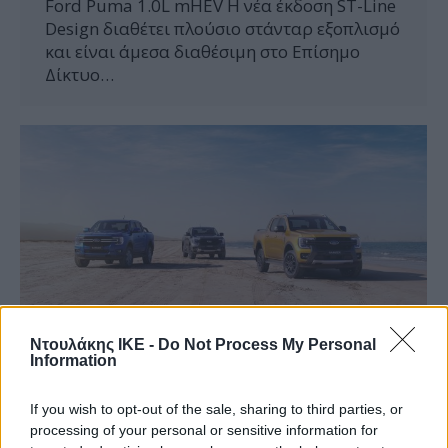
Ford Puma 1.0L mHEV Η νέα έκδοση ST-Line
Design διαθέτει πλούσιο στάνταρ εξοπλισμό
και είναι άμεσα διαθέσιμη στο Επίσημο
Δίκτυο…
Ντουλάκης ΙΚΕ -
Do Not Process My Personal
Information
Η ΕΠΟΜΕΝΗ ΓΕΝΙΑ ΤΟΥ FORD RANGER ΑΝΑΤΡΕΠΕΙ
ΤΑ ΔΕΔΟΜΕΝΑ!
If you wish to opt-out of the sale, sharing to third parties, or
FORD
By
admin_ntoulakis
1 Δεκεμβρίου 2021
processing of your personal or sensitive information for
Toνέο FordRanger αποκαλύπτεται: Υψηλή