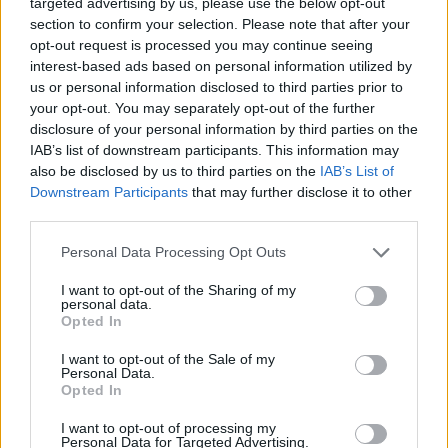
targeted advertising by us, please use the below opt-out
τεχνολογία, έξυπνη συνδεσιμότητα, και
section to confirm your selection. Please note that after your
αναβαθμισμένες δυνατότητες για
opt-out request is processed you may continue seeing
επαγγελματική και οικογενειακή χρήση αλλά
interest-based ads based on personal information utilized by
και για διασκέδαση. Οι μηχανικοί και οι
us or personal information disclosed to third parties prior to
your opt-out. You may separately opt-out of the further
σχεδιαστές της Ford συνεργάστηκαν με
disclosure of your personal information by third parties on the
πελάτες από όλο τον κόσμο για να
IAB’s list of downstream participants. This information may
δημιουργήσουν ένα pick-up το οποίο
also be disclosed by us to third parties on the
IAB’s List of
μπορεί να τους υποστηρίξει σε
Downstream Participants
that may further disclose it to other
επαγγελματικές, οικογενειακές και σπορ
third parties.
δραστηριότητες Οι σχεδιαστές της Ford
δημιούργησαν…
Personal Data Processing Opt Outs
I want to opt-out of the Sharing of my
personal data.
Opted In
I want to opt-out of the Sale of my
Personal Data.
Opted In
I want to opt-out of processing my
Personal Data for Targeted Advertising.