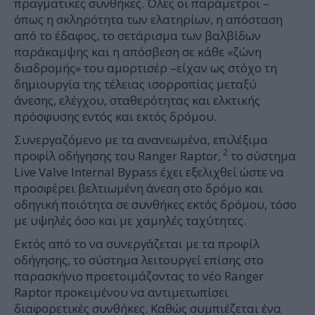
πραγματικές συνθήκες. Όλες οι παράμετροι –
όπως η σκληρότητα των ελατηρίων, η απόσταση
από το έδαφος, το σετάρισμα των βαλβίδων
παράκαμψης και η απόσβεση σε κάθε «ζώνη
διαδρομής» του αμορτισέρ –είχαν ως στόχο τη
δημιουργία της τέλειας ισορροπίας μεταξύ
άνεσης, ελέγχου, σταθερότητας και ελκτικής
πρόσφυσης εντός και εκτός δρόμου.
Συνεργαζόμενο με τα ανανεωμένα, επιλέξιμα
2
προφίλ οδήγησης του Ranger Raptor,
το σύστημα
Live Valve Internal Bypass έχει εξελιχθεί ώστε να
προσφέρει βελτιωμένη άνεση στο δρόμο και
οδηγική ποιότητα σε συνθήκες εκτός δρόμου, τόσο
με υψηλές όσο και με χαμηλές ταχύτητες.
Εκτός από το να συνεργάζεται με τα προφίλ
οδήγησης, το σύστημα λειτουργεί επίσης στο
παρασκήνιο προετοιμάζοντας το νέο Ranger
Raptor προκειμένου να αντιμετωπίσει
διαφορετικές συνθήκες. Καθώς συμπιέζεται ένα