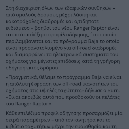
Στη διαχείριση όλων των εδαφικών συνθηκών –
από ομαλούς δρόμους μέχρι λάσπη και
κακοτράχαλες διαδρομές και ο,τιδήποτε
ενδιάμεσο – βοηθοί του νέου Ranger Raptor είναι
2
τα επτά επιλέξιμα προφίλ οδήγησης,
στα οποία
περιλαμβάνεται και το πρόγραμμα Baja το οποίο
είναι προσανατολισμένο για off-road διαδρομές
και διαμορφώνει τα ηλεκτρονικά συστήματα του
οχήματος για μέγιστες επιδόσεις κατά τη γρήγορη
οδήγηση εκτός δρόμου.
«Πραγματικά, θέλαμε το πρόγραμμα Baja να είναι
η απόλυτη έκφραση των off-road ικανοτήτων του
οχήματος στις υψηλές ταχύτητες» δήλωσε ο Burn.
«Είναι ακριβώς αυτό που προσδοκούν οι πελάτες
του Ranger Raptor.»
Κάθε επιλέξιμο προφίλ οδήγησης προσαρμόζει μία
σειρά παραμέτρων – από τον κινητήρα και το
κιβώτιο ταχυτήτων μέχρι την ευαισθησία και τη