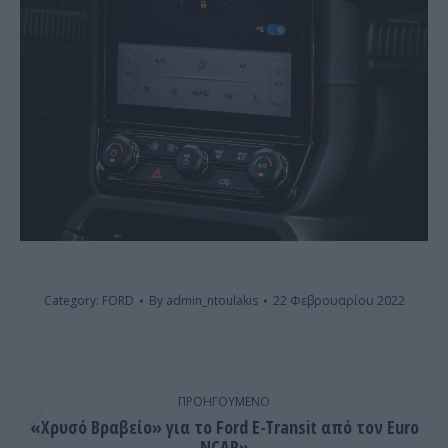
Category:
FORD
By
admin_ntoulakis
22 Φεβρουαρίου 2022
Post
navigation
ΠΡΟΗΓΟΎΜΕΝΟ
«Χρυσό Βραβείο» για το Ford E-Transit από τον Euro
Previous
NCAP»