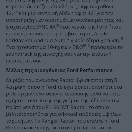
καμπίνα δεσπόζει μία πλήρως ψηφιακή οθόνη
12,4” και μία κεντρική οθόνη αφής 12” για την
υποστήριξη των συστημάτων συνδεσιμότητας και
®
4
ψυχαγωγίας SYNC 4A
νέας γενιάς της Ford
που
προσφέρει ασύρματη συμβατότητας Apple
5
CarPlay και Android Auto™ χωρίς έξτρα χρέωση.
®
6
Ένα ηχοσύστημα 10-ηχείων B&O
προσφέρει το
soundtrack της επιλογής σας για την επόμενη
περιπέτειά σας.
Μέλος
της
οικογένειας
Ford Performance
Οι ρίζες του ονόματος Raptor βρίσκονται στη Β.
Αμερική, όπου η Ford το έχει χρησιμοποιήσει στα
pick-up μοντέλα υψηλής απόδοσης αλλά και στα
οχήματα αναψυχής της γκάμας της, ήδη από την
πρώτη γενιά του F-150 SVT Raptor, το οποίο
βελτιστοποιήθηκε για off-road επιδόσεις υψηλών
ταχυτήτων. Το Ranger Raptor που εξέλιξε η Ford
Performance εισήγαγε το όνομα Raptor και σε