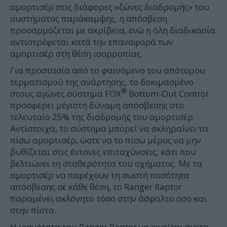
αμορτισέρ στις διάφορες «ζώνες διαδρομής» του
συστήματος παράκαμψης, η απόσβεση
προσαρμόζεται με ακρίβεια, ενώ η όλη διαδικασία
αντιστρέφεται κατά την επαναφορά των
αμορτισέρ στη θέση ισορροπίας.
Για προστασία από το φαινόμενο του απότομου
τερματισμού της ανάρτησης, το δοκιμασμένο
®
στους αγώνες σύστημα FOX
Bottom-Out Control
προσφέρει μέγιστη δύναμη απόσβεσης στο
τελευταίο 25% της διαδρομής του αμορτισέρ.
Αντίστοιχα, το σύστημα μπορεί να σκληραίνει τα
πίσω αμορτισέρ, ώστε να το πίσω μέρος να μην
βυθίζεται στις έντονες επιταχύνσεις, κάτι που
βελτιώνει τη σταθερότητα του οχήματος. Με τα
αμορτισέρ να παρέχουν τη σωστή ποσότητα
απόσβεσης σε κάθε θέση, το Ranger Raptor
παραμένει ακλόνητο τόσο στην άσφαλτο όσο και
στην πίστα.
Η ικανότητα του Ranger Raptor να κινείται άνετα