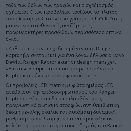
τόξα των θόλων των τροχών και ο σχεδιασμός
σχήματος C των προβολέων τονίζουν το πλάτος
του pick‑up, ενώ τα έντονα γράμματα F-O-R-D στη
μάσκα και ο ανθεκτικός ανεξάρτητος
προφυλακτήρες προσδίδουν περισσότερο οπτικό
όγκο.
«Κάθε τι που είναι σχεδιασμένο για το Ranger
Raptor βρίσκεται εκεί για ένα λόγο» δήλωσε ο Dave
Dewitt, Ranger Raptor exterior design manager.
«Επικοινωνούμε αυτά που μπορεί να κάνει το
Raptor και μόνο με την εμφάνισή του.»
Οι προβολείς LED matrix με φώτα ημέρας LED
ανεβάζουν την απόδοση φωτισμού του Ranger
Raptor σε νέα επίπεδα, περιλαμβάνοντας
προγνωστικό φωτισμό στροφών, αντιθαμβωτική
δέσμη μεγάλης σκάλας και αυτόματη δυναμική
ρύθμιση ύψους δέσμης, ώστε να προσφέρουν
καλύτερη ορατότητα για τους οδηγούς του Ranger