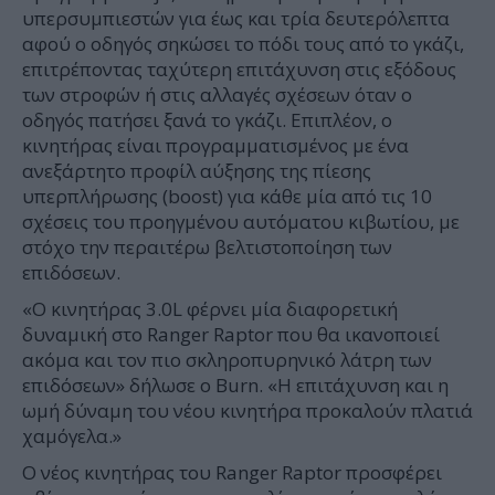
υπερσυμπιεστών για έως και τρία δευτερόλεπτα
αφού ο οδηγός σηκώσει το πόδι τους από το γκάζι,
επιτρέποντας ταχύτερη επιτάχυνση στις εξόδους
των στροφών ή στις αλλαγές σχέσεων όταν ο
οδηγός πατήσει ξανά το γκάζι. Επιπλέον, ο
κινητήρας είναι προγραμματισμένος με ένα
ανεξάρτητο προφίλ αύξησης της πίεσης
υπερπλήρωσης (boost) για κάθε μία από τις 10
σχέσεις του προηγμένου αυτόματου κιβωτίου, με
στόχο την περαιτέρω βελτιστοποίηση των
επιδόσεων.
«Ο κινητήρας 3.0L φέρνει μία διαφορετική
δυναμική στο Ranger Raptor που θα ικανοποιεί
ακόμα και τον πιο σκληροπυρηνικό λάτρη των
επιδόσεων» δήλωσε ο Burn. «Η επιτάχυνση και η
ωμή δύναμη του νέου κινητήρα προκαλούν πλατιά
χαμόγελα.»
Ο νέος κινητήρας του Ranger Raptor προσφέρει