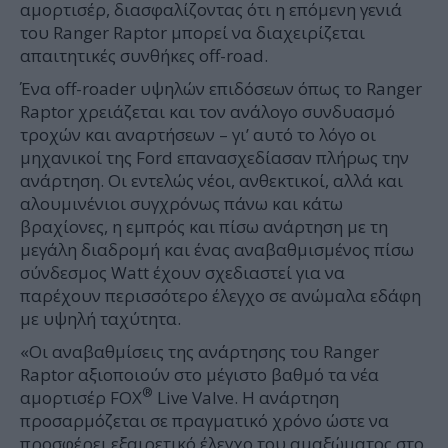
αμορτισέρ, διασφαλίζοντας ότι η επόμενη γενιά
του Ranger Raptor μπορεί να διαχειρίζεται
απαιτητικές συνθήκες off-road.
Ένα off-roader υψηλών επιδόσεων όπως το Ranger
Raptor χρειάζεται και τον ανάλογο συνδυασμό
τροχών και αναρτήσεων – γι’ αυτό το λόγο οι
μηχανικοί της Ford επανασχεδίασαν πλήρως την
ανάρτηση. Οι εντελώς νέοι, ανθεκτικοί, αλλά και
αλουμινένιοι συγχρόνως πάνω και κάτω
βραχίονες, η εμπρός και πίσω ανάρτηση με τη
μεγάλη διαδρομή και ένας αναβαθμισμένος πίσω
σύνδεσμος Watt έχουν σχεδιαστεί για να
παρέχουν περισσότερο έλεγχο σε ανώμαλα εδάφη
με υψηλή ταχύτητα.
«Οι αναβαθμίσεις της ανάρτησης του Ranger
Raptor αξιοποιούν στο μέγιστο βαθμό τα νέα
®
αμορτισέρ FOX
Live Valve. Η ανάρτηση
προσαρμόζεται σε πραγματικό χρόνο ώστε να
προσφέρει εξαιρετικό έλεγχο του αμαξώματος στο