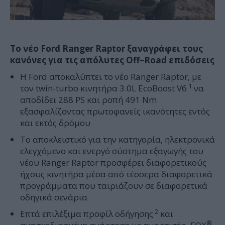
Το νέο
Ford
Ranger
Raptor
ξαναγράφει τους
κανόνες για τις απόλυτες
Off
–
Road
επιδόσεις
Η Ford αποκαλύπτει το νέο Ranger Raptor, με
1
τον twin-turbo κινητήρα 3.0L EcoBoost V6
να
αποδίδει 288 PS και ροπή 491 Nm
εξασφαλίζοντας πρωτοφανείς ικανότητες εντός
και εκτός δρόμου
Το αποκλειστικό για την κατηγορία, ηλεκτρονικά
ελεγχόμενο και ενεργό σύστημα εξαγωγής του
νέου Ranger Raptor προσφέρει διαφορετικούς
ήχους κινητήρα μέσα από τέσσερα διαφορετικά
προγράμματα που ταιριάζουν σε διαφορετικά
οδηγικά σενάρια
2
Επτά επιλέξιμα προφίλ οδήγησης
και
®