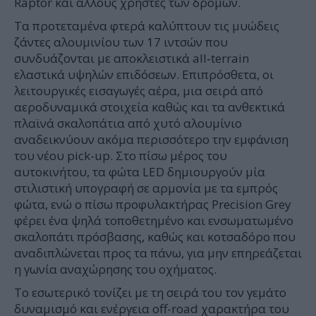
Raptor και άλλους χρήστες των δρόμων.
Τα προτεταμένα φτερά καλύπτουν τις μυώδεις
ζάντες αλουμινίου των 17 ιντσών που
συνδυάζονται με αποκλειστικά all‑terrain
ελαστικά υψηλών επιδόσεων. Επιπρόσθετα, οι
λειτουργικές εισαγωγές αέρα, μια σειρά από
αεροδυναμικά στοιχεία καθώς και τα ανθεκτικά
πλαϊνά σκαλοπάτια από χυτό αλουμίνιο
αναδεικνύουν ακόμα περισσότερο την εμφάνιση
του νέου pick-up. Στο πίσω μέρος του
αυτοκινήτου, τα φώτα LED δημιουργούν μία
στιλιστική υπογραφή σε αρμονία με τα εμπρός
φώτα, ενώ ο πίσω προφυλακτήρας Precision Grey
φέρει ένα ψηλά τοποθετημένο και ενσωματωμένο
σκαλοπάτι πρόσβασης, καθώς και κοτσαδόρο που
αναδιπλώνεται προς τα πάνω, για μην επηρεάζεται
η γωνία αναχώρησης του οχήματος.
Το εσωτερικό τονίζει με τη σειρά του τον γεμάτο
δυναμισμό και ενέργεια off-road χαρακτήρα του