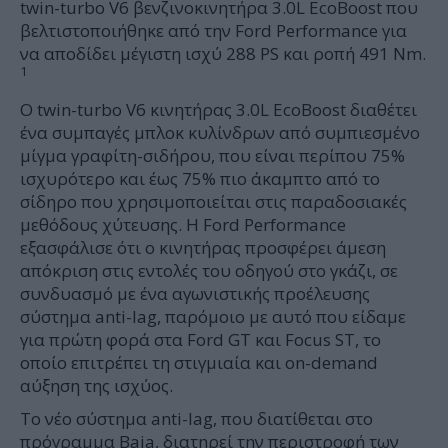
twin-turbo V6 βενζινοκινητήρα 3.0L EcoBoost που
βελτιστοποιήθηκε από την Ford Performance για
να αποδίδει μέγιστη ισχύ 288 PS και ροπή 491 Nm.
1
Ο twin-turbo V6 κινητήρας 3.0L EcoBoost διαθέτει
ένα συμπαγές μπλοκ κυλίνδρων από συμπιεσμένο
μίγμα γραφίτη-σιδήρου, που είναι περίπου 75%
ισχυρότερο και έως 75% πιο άκαμπτο από το
σίδηρο που χρησιμοποιείται στις παραδοσιακές
μεθόδους χύτευσης. Η Ford Performance
εξασφάλισε ότι ο κινητήρας προσφέρει άμεση
απόκριση στις εντολές του οδηγού στο γκάζι, σε
συνδυασμό με ένα αγωνιστικής προέλευσης
σύστημα anti-lag, παρόμοιο με αυτό που είδαμε
για πρώτη φορά στα Ford GT και Focus ST, το
οποίο επιτρέπει τη στιγμιαία και on-demand
αύξηση της ισχύος.
Το νέο σύστημα anti-lag, που διατίθεται στο
πρόγραμμα Baja, διατηρεί την περιστροφή των