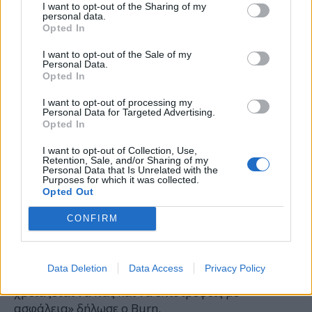
I want to opt-out of the Sharing of my
στην περίπτωση που το όχημα έχει κολλήσει σε
personal data.
Opted In
βαθιά άμμο ή λάσπη.
Έλεγχος
παντός
εδάφους
I want to opt-out of the Sale of my
Personal Data.
Για πρώτη φορά, το Ranger Raptor εξοπλίζεται με
Opted In
ένα προηγμένο σύστημα μόνιμης τετρακίνησης με
I want to opt-out of processing my
ένα νέο, ηλεκτρονικά ελεγχόμενο on-demand
Personal Data for Targeted Advertising.
κιβώτιο μεταφοράς δύο σχέσεων (αργό/γρήγορο),
Opted In
σε συνδυασμό με εμπρός και πίσω μπλοκέ
I want to opt-out of Collection, Use,
διαφορικά – ένα πολύτιμο στοιχείο για τους
Retention, Sale, and/or Sharing of my
Personal Data that Is Unrelated with the
σκληροπυρηνικούς οπαδούς της εκτός δρόμου
Purposes for which it was collected.
οδήγησης.
Opted Out
«Ενώ το Ranger Raptor είναι εμπνευσμένο από
CONFIRM
αγώνες στην έρημο, θεωρείται επίσης ένα
εξαιρετικά ικανό overlanding όχημα. Εξ αρχής,
δημιουργήσαμε ένα off-road όχημα που δεν
Data Deletion
Data Access
Privacy Policy
χρειάζεται να τροποποιήσεις για να σε πάει όπου
χρειάζεται να πας και να επιστρέψεις με
ασφάλεια» δήλωσε ο Burn.