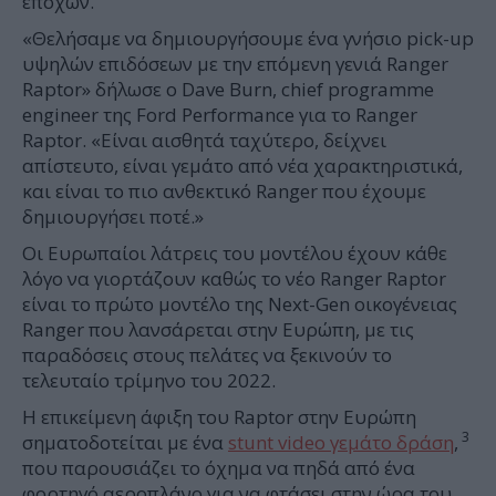
εποχών.
«Θελήσαμε να δημιουργήσουμε ένα γνήσιο pick-up
υψηλών επιδόσεων με την επόμενη γενιά Ranger
Raptor» δήλωσε ο Dave Burn, chief programme
engineer της Ford Performance για το Ranger
Raptor. «Είναι αισθητά ταχύτερο, δείχνει
απίστευτο, είναι γεμάτο από νέα χαρακτηριστικά,
και είναι το πιο ανθεκτικό Ranger που έχουμε
δημιουργήσει ποτέ.»
Οι Ευρωπαίοι λάτρεις του μοντέλου έχουν κάθε
λόγο να γιορτάζουν καθώς το νέο Ranger Raptor
είναι το πρώτο μοντέλο της Next-Gen οικογένειας
Ranger που λανσάρεται στην Ευρώπη, με τις
παραδόσεις στους πελάτες να ξεκινούν το
τελευταίο τρίμηνο του 2022.
Η επικείμενη άφιξη του Raptor στην Ευρώπη
3
σηματοδοτείται με ένα
stunt video γεμάτο δράση
,
που παρουσιάζει το όχημα να πηδά από ένα
φορτηγό αεροπλάνο για να φτάσει στην ώρα του