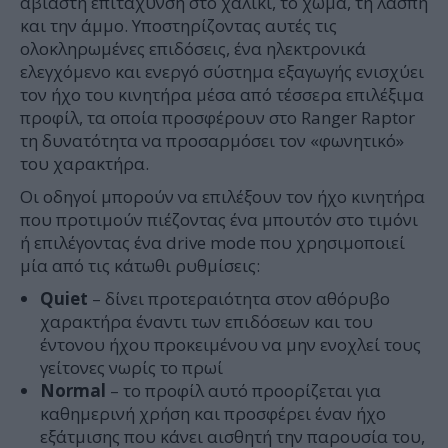
αβίαστη επιτάχυνση στο χαλίκι, το χώμα, τη λάσπη
και την άμμο. Υποστηρίζοντας αυτές τις
ολοκληρωμένες επιδόσεις, ένα ηλεκτρονικά
ελεγχόμενο και ενεργό σύστημα εξαγωγής ενισχύει
τον ήχο του κινητήρα μέσα από τέσσερα επιλέξιμα
προφίλ, τα οποία προσφέρουν στο Ranger Raptor
τη δυνατότητα να προσαρμόσει τον «φωνητικό»
του χαρακτήρα.
Οι οδηγοί μπορούν να επιλέξουν τον ήχο κινητήρα
που προτιμούν πιέζοντας ένα μπουτόν στο τιμόνι
ή επιλέγοντας ένα drive mode που χρησιμοποιεί
μία από τις κάτωθι ρυθμίσεις:
Quiet
– δίνει προτεραιότητα στον αθόρυβο
χαρακτήρα έναντι των επιδόσεων και του
έντονου ήχου προκειμένου να μην ενοχλεί τους
γείτονες νωρίς το πρωί
Normal
– το προφίλ αυτό προορίζεται για
καθημερινή χρήση και προσφέρει έναν ήχο
εξάτμισης που κάνει αισθητή την παρουσία του,