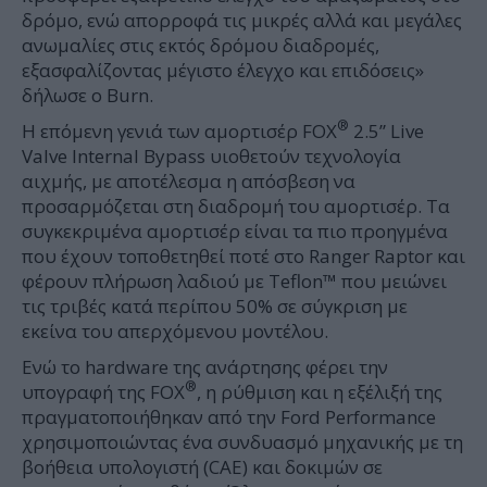
δρόμο, ενώ απορροφά τις μικρές αλλά και μεγάλες
ανωμαλίες στις εκτός δρόμου διαδρομές,
εξασφαλίζοντας μέγιστο έλεγχο και επιδόσεις»
δήλωσε ο Burn.
®
Η επόμενη γενιά των αμορτισέρ FOX
2.5” Live
Valve Internal Bypass υιοθετούν τεχνολογία
αιχμής, με αποτέλεσμα η απόσβεση να
προσαρμόζεται στη διαδρομή του αμορτισέρ. Τα
συγκεκριμένα αμορτισέρ είναι τα πιο προηγμένα
που έχουν τοποθετηθεί ποτέ στο Ranger Raptor και
φέρουν πλήρωση λαδιού με Teflon™ που μειώνει
τις τριβές κατά περίπου 50% σε σύγκριση με
εκείνα του απερχόμενου μοντέλου.
Ενώ το hardware της ανάρτησης φέρει την
®
υπογραφή της FOX
, η ρύθμιση και η εξέλιξή της
πραγματοποιήθηκαν από την Ford Performance
χρησιμοποιώντας ένα συνδυασμό μηχανικής με τη
βοήθεια υπολογιστή (CAE) και δοκιμών σε