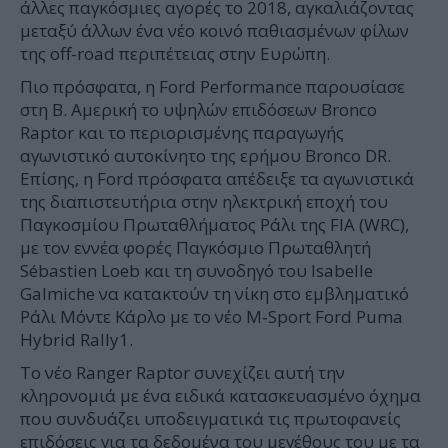
άλλες παγκόσμιες αγορές το 2018, αγκαλιάζοντας
μεταξύ άλλων ένα νέο κοινό παθιασμένων φίλων
της off-road περιπέτειας στην Ευρώπη.
Πιο πρόσφατα, η Ford Performance παρουσίασε
στη Β. Αμερική το υψηλών επιδόσεων Bronco
Raptor και το περιορισμένης παραγωγής
αγωνιστικό αυτοκίνητο της ερήμου Bronco DR.
Επίσης, η Ford πρόσφατα απέδειξε τα αγωνιστικά
της διαπιστευτήρια στην ηλεκτρική εποχή του
Παγκοσμίου Πρωταθλήματος Ράλι της FIA (WRC),
με τον εννέα φορές Παγκόσμιο Πρωταθλητή
Sébastien Loeb και τη συνοδηγό του Isabelle
Galmiche να κατακτούν τη νίκη στο εμβληματικό
Ράλι Μόντε Κάρλο με το νέο M‑Sport Ford Puma
Hybrid Rally1.
Το νέο Ranger Raptor συνεχίζει αυτή την
κληρονομιά με ένα ειδικά κατασκευασμένο όχημα
που συνδυάζει υποδειγματικά τις πρωτοφανείς
επιδόσεις για τα δεδομένα του μεγέθους του με τα