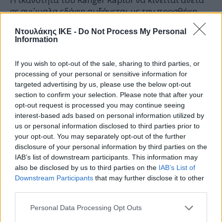
σε ανώμαλα εδάφη αυξάνεται με την προσθήκη
ενισχυμένης προστασίας στο κάτω μέρους του
Ντουλάκης ΙΚΕ -
Do Not Process My Personal
αμαξώματος. Η εμπρός ποδιά είναι σχεδόν
Information
διπλάσια σε μέγεθος συγκριτικά με την αντίστοιχη
του βασικού νέου Ranger και είναι
If you wish to opt-out of the sale, sharing to third parties, or
κατασκευασμένη από ατσάλι υψηλής αντοχής
processing of your personal or sensitive information for
πάχους 2,3 mm. Αυτή η ποδιά, η οποία
targeted advertising by us, please use the below opt-out
συνδυάζεται με καλύμματα κινητήρα και
section to confirm your selection. Please note that after your
μετάδοσης, είναι σχεδιασμένη για να προστατεύει
opt-out request is processed you may continue seeing
βασικά εξαρτήματα όπως το ψυγείο, το σύστημα
interest-based ads based on personal information utilized by
διεύθυνσης, το εμπρός εγκάρσιο μέρος, το κάρτερ
us or personal information disclosed to third parties prior to
και το εμπρός διαφορικό.
your opt-out. You may separately opt-out of the further
disclosure of your personal information by third parties on the
Οι διπλοί γάντζοι ρυμούλκησης εμπρός και πίσω
IAB’s list of downstream participants. This information may
προσφέρουν ευελιξία σε περίπτωση ανάγκης κατά
also be disclosed by us to third parties on the
IAB’s List of
την κίνηση εκτός δρόμου, αφού αν η μία πλευρά
Downstream Participants
that may further disclose it to other
του οχήματος είναι μη προσβάσιμη (π.χ.
third parties.
βυθισμένη) παραμένουν διαθέσιμοι οι υπόλοιποι
Personal Data Processing Opt Outs
γάντζοι. Επίσης, οι τελευταίοι προσφέρουν τη
δυνατότητα τοποθέτησης ιμάντα εξισορρόπησης