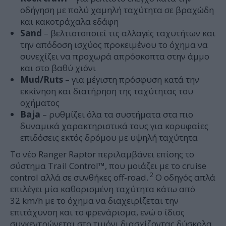
οδήγηση με πολύ χαμηλή ταχύτητα σε βραχώδη
και κακοτράχαλα εδάφη
Sand
– βελτιστοποιεί τις αλλαγές ταχυτήτων και
την απόδοση ισχύος προκειμένου το όχημα να
συνεχίζει να προχωρά απρόσκοπτα στην άμμο
και στο βαθύ χιόνι
Mud
/
Ruts
– για μέγιστη πρόσφυση κατά την
εκκίνηση και διατήρηση της ταχύτητας του
οχήματος
Baja
– ρυθμίζει όλα τα συστήματα στα πιο
δυναμικά χαρακτηριστικά τους για κορυφαίες
επιδόσεις εκτός δρόμου με υψηλή ταχύτητα
Το νέο Ranger Raptor περιλαμβάνει επίσης το
σύστημα Trail Control™, που μοιάζει με το cruise
2
control αλλά σε συνθήκες off‑road.
Ο οδηγός απλά
επιλέγει μία καθορισμένη ταχύτητα κάτω από
32 km/h με το όχημα να διαχειρίζεται την
επιτάχυνση και το φρενάρισμα, ενώ ο ίδιος
συγκεντρώνεται στο τιμόνι διασχίζοντας δύσκολα