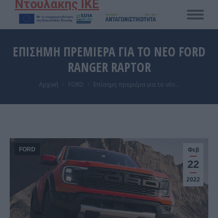
Ντουλάκης ΙΚΕ
ΕΠΊΣΗΜΗ ΠΡΕΜΙΈΡΑ ΓΙΑ ΤΟ ΝΈΟ FORD
RANGER RAPTOR
You are here:
Αρχική
FORD
Επίσημη πρεμιέρα για το νέο…
FORD
Φεβ
22
2022